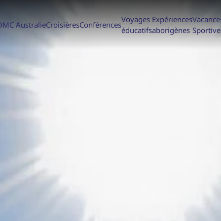
Voyages
Expériences
Vacance
DMC Australie
Croisières
Conférences
éducatifs
aborigènes
Sportive