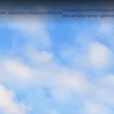
Voyages
Expériences
Vacance
DMC Australie
Croisières
Conférences
éducatifs
aborigènes
Sportive