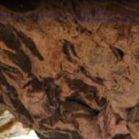
Voyages
Expériences
Vacance
DMC Australie
Croisières
Conférences
éducatifs
aborigènes
Sportive