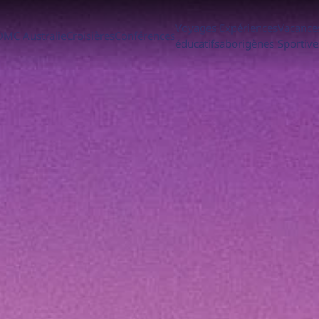
Voyages
Expériences
Vacance
DMC Australie
Croisières
Conférences
éducatifs
aborigènes
Sportive