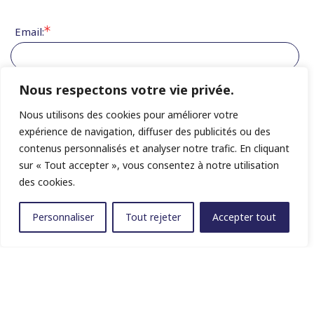
Email:
Nous respectons votre vie privée.
Date de voyage
(Choix multiples possibles)
Nous utilisons des cookies pour améliorer votre
expérience de navigation, diffuser des publicités ou des
contenus personnalisés et analyser notre trafic. En cliquant
sur « Tout accepter », vous consentez à notre utilisation
des cookies.
Personnaliser
Tout rejeter
Accepter tout
No. de téléphone: