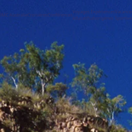
Voyages
Expériences
Vacance
DMC Australie
Croisières
Conférences
éducatifs
aborigènes
Sportive