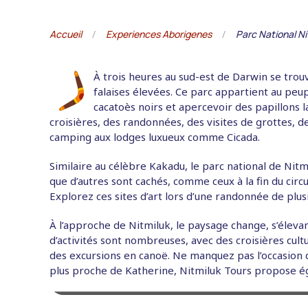
Accueil
Experiences Aborigenes
Parc National Ni
À trois heures au sud-est de Darwin se trou
falaises élevées. Ce parc appartient au peu
cacatoès noirs et apercevoir des papillons
croisières, des randonnées, des visites de grottes, 
camping aux lodges luxueux comme Cicada.
Similaire au célèbre Kakadu, le parc national de Nitmi
que d’autres sont cachés, comme ceux à la fin du circ
Explorez ces sites d’art lors d’une randonnée de plus
À l’approche de Nitmiluk, le paysage change, s’élev
d’activités sont nombreuses, avec des croisières cult
des excursions en canoë. Ne manquez pas l’occasion d
plus proche de Katherine, Nitmiluk Tours propose ég
Edith Falls in Northern Territory