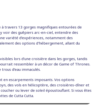
te à travers 13 gorges magnifiques entourées de
y voir des guêpiers arc-en-ciel, entendre des
 une variété d’expériences, notamment des
 également des options d’hébergement, allant du
isibles lors d’une croisière dans les gorges, tandis
il pourrait ressembler à un décor de Game of Thrones.
e trous d’eau immaculés.
ant en escarpements imposants. Vos options
oyn, des vols en hélicoptère, des croisières-dîner et
oucher ou lever de soleil époustouflant. Si vous êtes
 alecto) hanging in a tree, Nitmiluk National Park,
tes de Cutta Cutta.
thern Territory, Australia