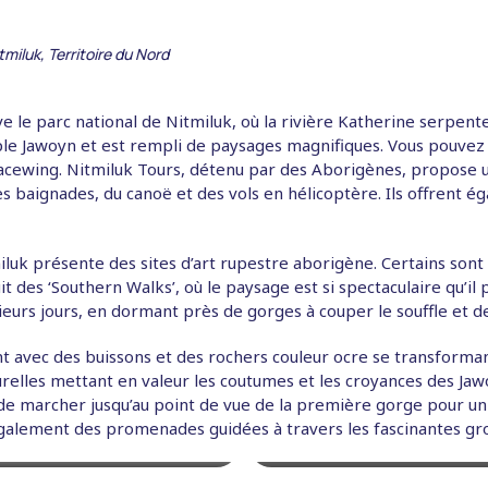
tmiluk, Territoire du Nord
ve le parc national de Nitmiluk, où la rivière Katherine serpen
ple Jawoyn et est rempli de paysages magnifiques. Vous pouvez 
 lacewing. Nitmiluk Tours, détenu par des Aborigènes, propose
des baignades, du canoë et des vols en hélicoptère. Ils offrent
luk présente des sites d’art rupestre aborigène. Certains sont v
uit des ‘Southern Walks’, où le paysage est si spectaculaire qu’
ieurs jours, en dormant près de gorges à couper le souffle et d
ant avec des buissons et des rochers couleur ocre se transform
urelles mettant en valeur les coutumes et les croyances des Jaw
e marcher jusqu’au point de vue de la première gorge pour un c
Black flying foxes (Pteropus
alement des promenades guidées à travers les fascinantes grot
, Australia
Nor