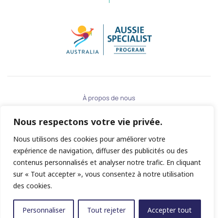
À propos de nous
Contactez-nous
Nous respectons votre vie privée.
Politique de confidentialité
Nous utilisons des cookies pour améliorer votre
Conditions Générales
expérience de navigation, diffuser des publicités ou des
contenus personnalisés et analyser notre trafic. En cliquant
sur « Tout accepter », vous consentez à notre utilisation
©
2026
Vacances Australie Pacifique
des cookies.
Tous droits réservés
Site web par
R24k Travel Agency Software
Personnaliser
Tout rejeter
Accepter tout