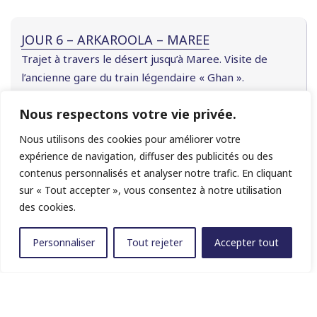
JOUR 6 – ARKAROOLA – MAREE
Trajet à travers le désert jusqu’à Maree. Visite de
l’ancienne gare du train légendaire « Ghan ».
Maree Hotel ou équivalent
Nous respectons votre vie privée.
Nous utilisons des cookies pour améliorer votre
expérience de navigation, diffuser des publicités ou des
JOUR 7 – MAREE – WILLIAM CREEK
contenus personnalisés et analyser notre trafic. En cliquant
Poursuite du voyage dans l’Outback. Passage par la
sur « Tout accepter », vous consentez à notre utilisation
limite ouest du lac Eyre. Pause à Coward Springs pour
des cookies.
une collation. Suivi de l’ancienne voie ferrée du Ghan.
Vol panoramique au-dessus du lac Eyre.
Personnaliser
Tout rejeter
Accepter tout
William Creek Hotel
JOUR 8 – WILLIAM CREEK – COOBER PEDY